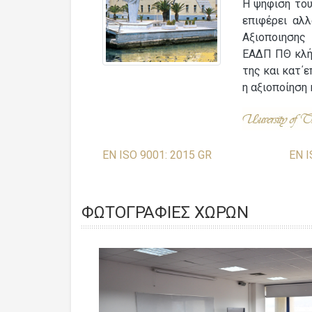
Η ψήφιση του
επιφέρει αλ
Αξιοποιησης 
ΕΑΔΠ ΠΘ κλήθ
της και κατ΄
η αξιοποίηση 
EN ISO 9001: 2015 GR
EN I
ΦΩΤΟΓΡΑΦΊΕΣ ΧΏΡΩΝ