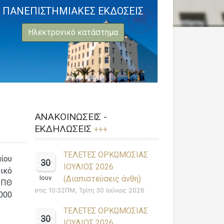
ΠΑΝΕΠΙΣΤΗΜΙΑΚΕΣ ΕΚΔΟΣΕΙΣ
Ηλεκτρονικό κατάστημα
ΑΝΑΚΟΙΝΩΣΕΙΣ -
ΕΚΔΗΛΩΣΕΙΣ
+++
ΤΕΛΕΤΕΣ ΟΡΚΩΜΟΣΙΑΣ
ίου
30
ΙΟΥΛΙΟΣ 2026
ικό
Ιουν
(Διαπιστεύσεις άνθη)
 ΠΘ
στις 10:32ΠΜ, Τρίτη 30 Ιούνιος 2026
000
ΤΕΛΕΤΕΣ ΟΡΚΩΜΟΣΙΑΣ
30
ΙΟΥΛΙΟΣ 2026