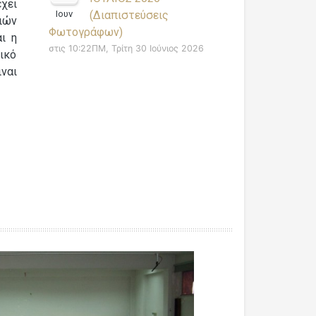
χει
Ιουν
(Διαπιστεύσεις
ιών
Φωτογράφων)
ι η
στις 10:22ΠΜ, Τρίτη 30 Ιούνιος 2026
ικό
ιναι