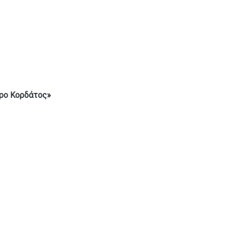
ρο Κορδάτος
»